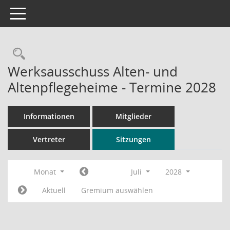
Toggle navigation
Rechercheauswahl
Werksausschuss Alten- und
Altenpflegeheime - Termine 2028
Informationen
Mitglieder
Vertreter
Sitzungen
Monat
Juli
2028
Aktuell
Gremium auswählen