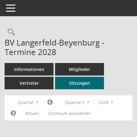
Toggle navigation
Rechercheauswahl
BV Langerfeld-Beyenburg -
Termine 2028
Informationen
Mitglieder
Vertreter
Sitzungen
Quartal
Quartal 2
2028
Aktuell
Gremium auswählen