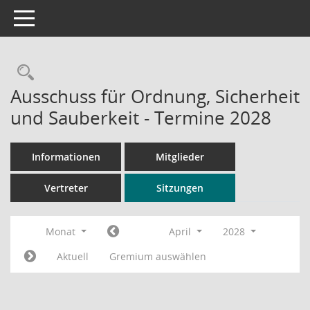
Toggle navigation
Rechercheauswahl
Ausschuss für Ordnung, Sicherheit
und Sauberkeit - Termine 2028
Informationen
Mitglieder
Vertreter
Sitzungen
Monat
April
2028
Aktuell
Gremium auswählen