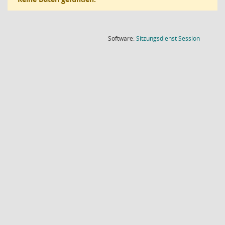
(Wird in
Software:
Sitzungsdienst
Session