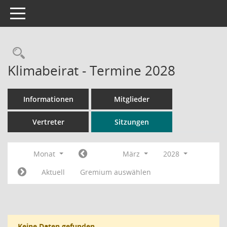
Toggle navigation
Rechercheauswahl
Klimabeirat - Termine 2028
Informationen
Mitglieder
Vertreter
Sitzungen
Monat
März
2028
Aktuell
Gremium auswählen
Keine Daten gefunden.