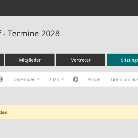
 - Termine 2028
Mitglieder
Vertreter
Sitzung
Dezember
2028
Aktuell
Gremium au
den.