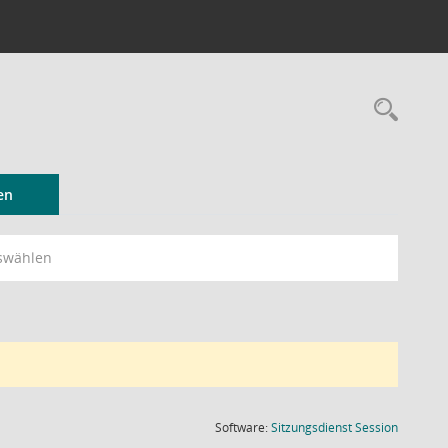
Rec
en
swählen
(Wird in
Software:
Sitzungsdienst
Session