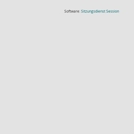
(Wird in
Software:
Sitzungsdienst
Session