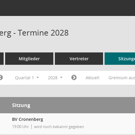
rg - Termine 2028
Mitglieder
Vertreter
Sitzung
Quartal 1
2028
Aktuell
Gremium au
Sitzung
BV Cronenberg
19:00 Uhr
wird noch bekannt gegeben