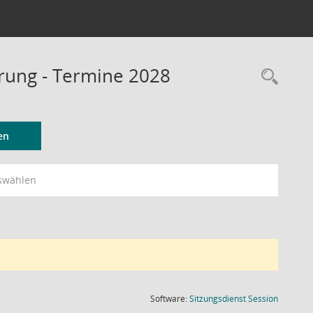
erung - Termine 2028
Rec
en
swählen
(Wird in
Software:
Sitzungsdienst
Session