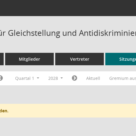
ür Gleichstellung und Antidiskrimini
Mitglieder
Vertreter
Sitzung
Quartal 1
2028
Aktuell
Gremium au
den.