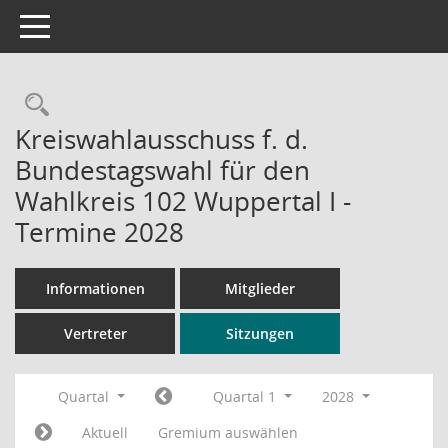
Toggle navigation
Rechercheauswahl
Kreiswahlausschuss f. d.
Bundestagswahl für den
Wahlkreis 102 Wuppertal I -
Termine 2028
Informationen
Mitglieder
Vertreter
Sitzungen
Quartal
Quartal 1
2028
Aktuell
Gremium auswählen