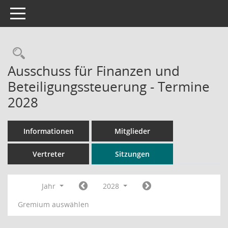
Toggle navigation
Rechercheauswahl
Ausschuss für Finanzen und
Beteiligungssteuerung - Termine
2028
Informationen
Mitglieder
Vertreter
Sitzungen
Jahr
2028
Gremium auswählen