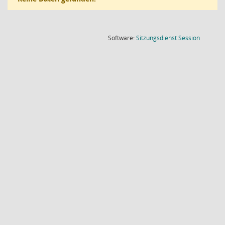
(Wird in
Software:
Sitzungsdienst
Session