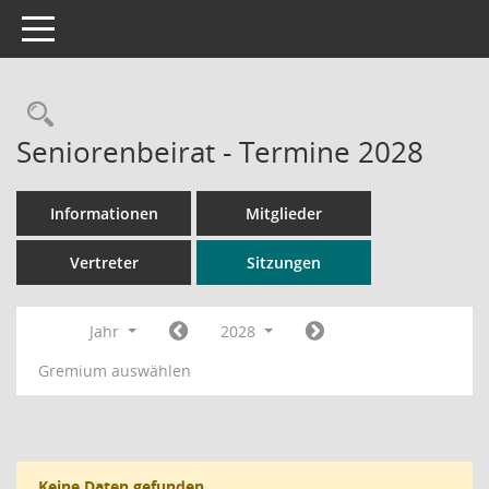
Toggle navigation
Rechercheauswahl
Seniorenbeirat - Termine 2028
Informationen
Mitglieder
Vertreter
Sitzungen
Jahr
2028
Gremium auswählen
Keine Daten gefunden.