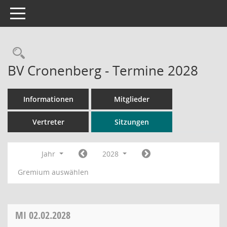
Toggle navigation
Rechercheauswahl
BV Cronenberg - Termine 2028
Informationen
Mitglieder
Vertreter
Sitzungen
Jahr
2028
Gremium auswählen
MI
02.02.2028