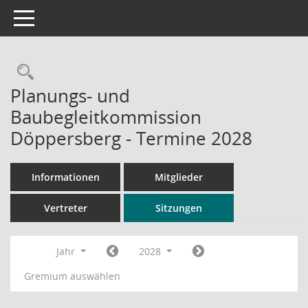
Toggle navigation
Rechercheauswahl
Planungs- und
Baubegleitkommission
Döppersberg - Termine 2028
Informationen
Mitglieder
Vertreter
Sitzungen
Jahr
2028
Gremium auswählen