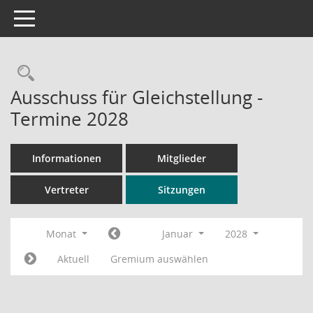
Toggle navigation
Rechercheauswahl
Ausschuss für Gleichstellung -
Termine 2028
Informationen
Mitglieder
Vertreter
Sitzungen
Monat
Januar
2028
Aktuell
Gremium auswählen