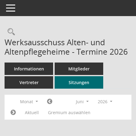
Toggle navigation
Rechercheauswahl
Werksausschuss Alten- und
Altenpflegeheime - Termine 2026
Informationen
Mitglieder
Vertreter
Sitzungen
Monat
Juni
2026
Aktuell
Gremium auswählen