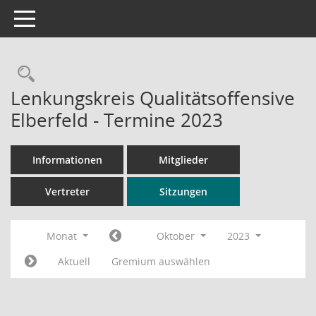
Toggle navigation
Rechercheauswahl
Lenkungskreis Qualitätsoffensive
Elberfeld - Termine 2023
Informationen
Mitglieder
Vertreter
Sitzungen
Monat
Oktober
2023
Aktuell
Gremium auswählen