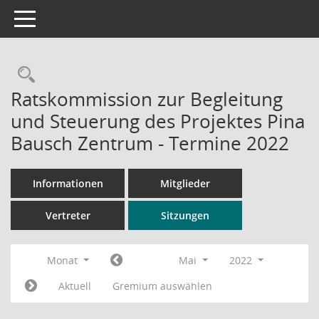
Toggle navigation
Rechercheauswahl
Ratskommission zur Begleitung
und Steuerung des Projektes Pina
Bausch Zentrum - Termine 2022
Informationen
Mitglieder
Vertreter
Sitzungen
Monat
Mai
2022
Aktuell
Gremium auswählen