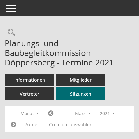
Toggle navigation
Rechercheauswahl
Planungs- und
Baubegleitkommission
Döppersberg - Termine 2021
Informationen
Mitglieder
Vertreter
Sitzungen
Monat
März
2021
Aktuell
Gremium auswählen