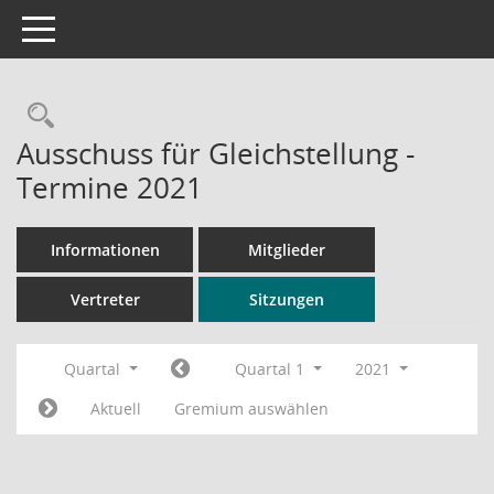
Toggle navigation
Rechercheauswahl
Ausschuss für Gleichstellung -
Termine 2021
Informationen
Mitglieder
Vertreter
Sitzungen
Quartal
Quartal 1
2021
Aktuell
Gremium auswählen