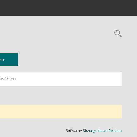
Rec
en
swählen
(Wird in
Software:
Sitzungsdienst
Session