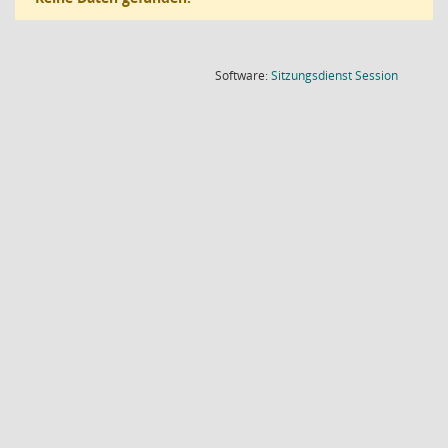
(Wird in
Software:
Sitzungsdienst
Session