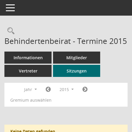
Toggle navigation
Rechercheauswahl
Behindertenbeirat - Termine 2015
Informationen
Mitglieder
Vertreter
Sitzungen
Jahr
2015
Gremium auswählen
Keine Daten gefunden.