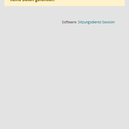
(Wird in
Software:
Sitzungsdienst
Session