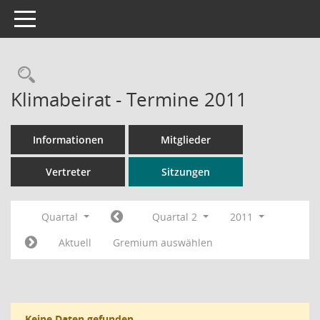
Toggle navigation
Rechercheauswahl
Klimabeirat - Termine 2011
Informationen
Mitglieder
Vertreter
Sitzungen
Quartal
Quartal 2
2011
Aktuell
Gremium auswählen
Keine Daten gefunden.