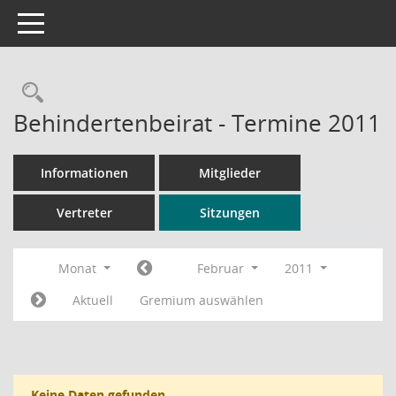
Toggle navigation
Rechercheauswahl
Behindertenbeirat - Termine 2011
Informationen
Mitglieder
Vertreter
Sitzungen
Monat
Februar
2011
Aktuell
Gremium auswählen
Keine Daten gefunden.