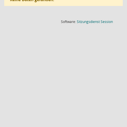
(Wird in
Software:
Sitzungsdienst
Session