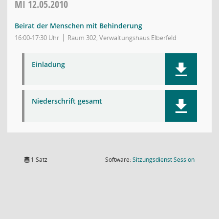
MI
12.05.2010
Beirat der Menschen mit Behinderung
16:00-17:30 Uhr
Raum 302, Verwaltungshaus Elberfeld
Einladung
Niederschrift gesamt
(Wird in
1 Satz
Software:
Sitzungsdienst
Session