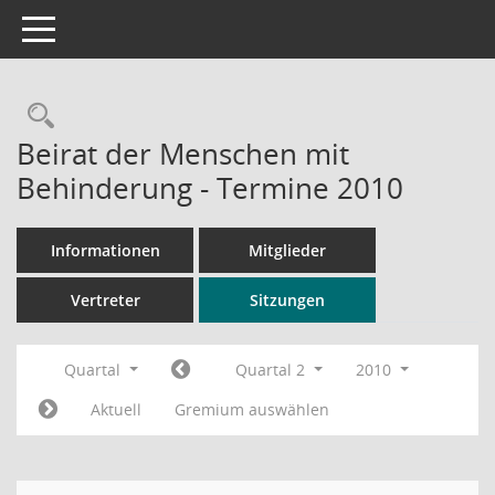
Toggle navigation
Rechercheauswahl
Beirat der Menschen mit
Behinderung - Termine 2010
Informationen
Mitglieder
Vertreter
Sitzungen
Quartal
Quartal 2
2010
Aktuell
Gremium auswählen