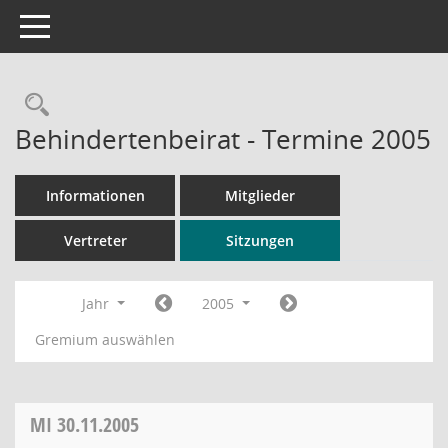
Toggle navigation
Rechercheauswahl
Behindertenbeirat - Termine 2005
Informationen
Mitglieder
Vertreter
Sitzungen
Jahr
2005
Gremium auswählen
MI
30.11.2005