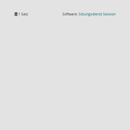
(Wird in
1 Satz
Software:
Sitzungsdienst
Session