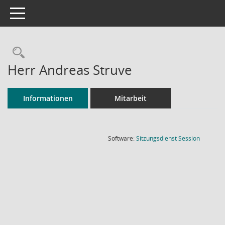
Toggle navigation
Rechercheauswahl
Herr Andreas Struve
Informationen
Mitarbeit
(Wird in
Software:
Sitzungsdienst
Session