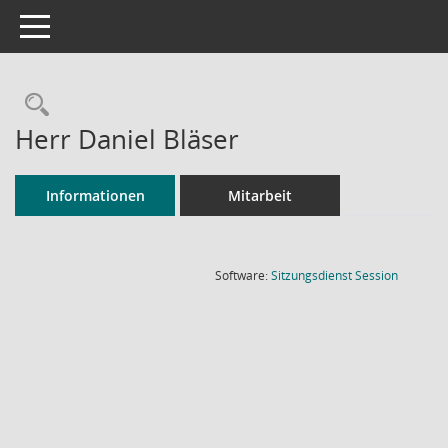
Toggle navigation
Rechercheauswahl
Herr Daniel Bläser
Informationen
Mitarbeit
(Wird in
Software:
Sitzungsdienst
Session