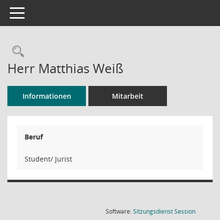
Toggle navigation
Rechercheauswahl
Herr Matthias Weiß
Informationen
Mitarbeit
Beruf
Student/ Jurist
(Wird in
Software:
Sitzungsdienst
Session