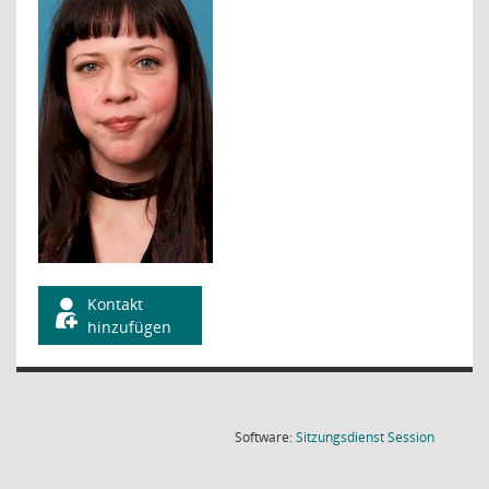
Kontakt
hinzufügen
(Wird in
Software:
Sitzungsdienst
Session