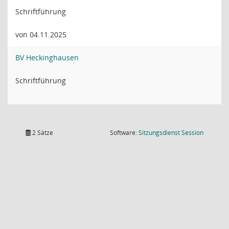
Schriftführung
von 04.11.2025
BV Heckinghausen
Schriftführung
(Wird in
2 Sätze
Software:
Sitzungsdienst
Session