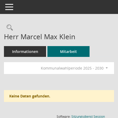
Toggle navigation
Rechercheauswahl
Herr Marcel Max Klein
Informationen
Mitarbeit
Kommunalwahlperiode 2025 - 2030
Keine Daten gefunden.
(Wird in
Software:
Sitzungsdienst
Session