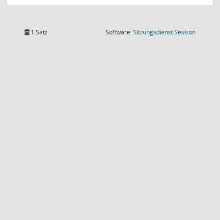
(Wird in
1 Satz
Software:
Sitzungsdienst
Session