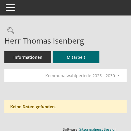
Toggle navigation
Rechercheauswahl
Herr Thomas Isenberg
Informationen
Mitarbeit
Kommunalwahlperiode 2025 - 2030
Keine Daten gefunden.
(Wird in
Software:
Sitzungsdienst
Session