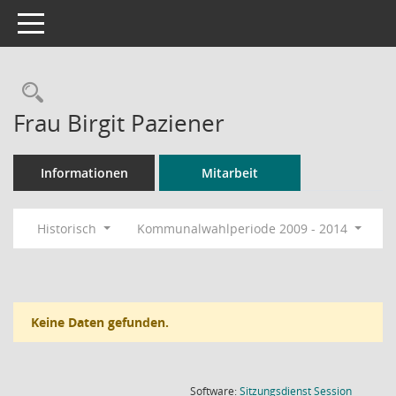
Toggle navigation
Rechercheauswahl
Frau Birgit Paziener
Informationen
Mitarbeit
Historisch
Kommunalwahlperiode 2009 - 2014
Keine Daten gefunden.
(Wird in
Software:
Sitzungsdienst
Session