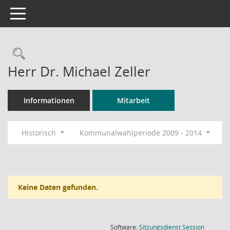
Toggle navigation
Rechercheauswahl
Herr Dr. Michael Zeller
Informationen
Mitarbeit
Historisch
Kommunalwahlperiode 2009 - 2014
Keine Daten gefunden.
(Wird in
Software:
Sitzungsdienst
Session