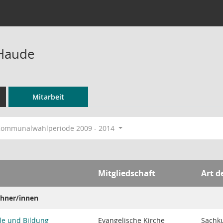
 Haude
Mitarbeit
ommunalwahlperiode 2009 - 2014
Mitgliedschaft
Art d
hner/innen
le und Bildung
Evangelische Kirche
Sachk