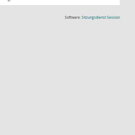
(Wird in
Software:
Sitzungsdienst
Session