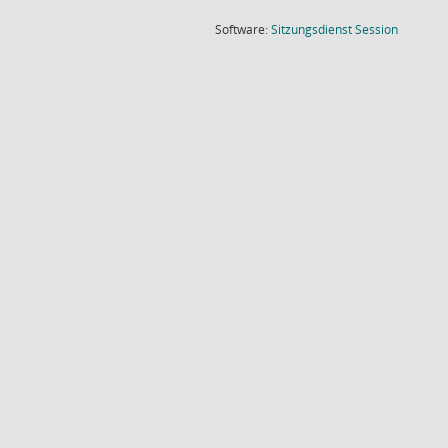
(Wird in
Software:
Sitzungsdienst
Session