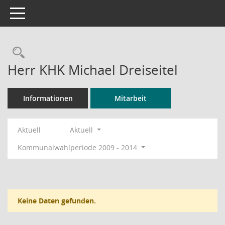
Toggle navigation
Rechercheauswahl
Herr KHK Michael Dreiseitel
Informationen
Mitarbeit
Aktuell
Aktuell
Kommunalwahlperiode 2009 - 2014
Keine Daten gefunden.