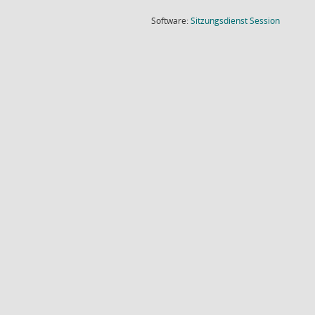
(Wird in
Software:
Sitzungsdienst
Session