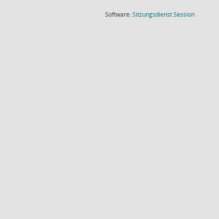
(Wird in
Software:
Sitzungsdienst
Session