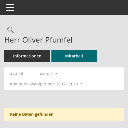
Toggle navigation
Rechercheauswahl
Herr Oliver Pfumfel
Informationen
Mitarbeit
Aktuell
Aktuell
Kommunalwahlperiode 2009 - 2014
Keine Daten gefunden.