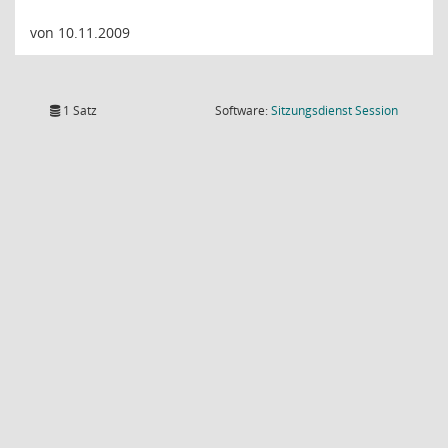
von 10.11.2009
(Wird in
1 Satz
Software:
Sitzungsdienst
Session