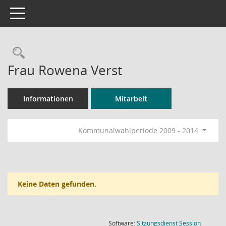
Toggle navigation
Rechercheauswahl
Frau Rowena Verst
Informationen
Mitarbeit
Kommunalwahlperiode 2009 - 2014
Keine Daten gefunden.
(Wird in
Software:
Sitzungsdienst
Session