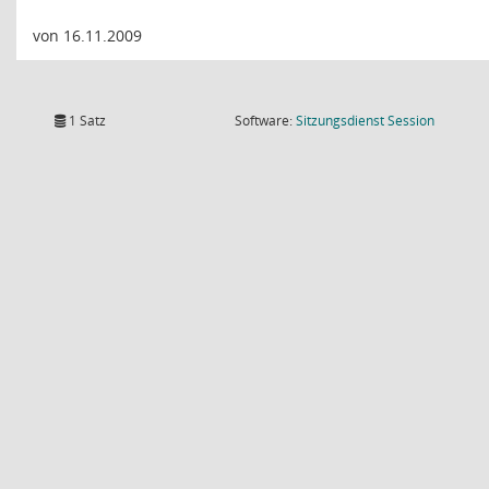
von 16.11.2009
(Wird in
1 Satz
Software:
Sitzungsdienst
Session