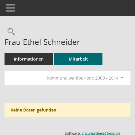
Toggle navigation
Rechercheauswahl
Frau Ethel Schneider
Informationen
Mitarbeit
Kommunalwahlperiode 2009 - 2014
Keine Daten gefunden.
(Wird in
Software:
Sitzungsdienst
Session