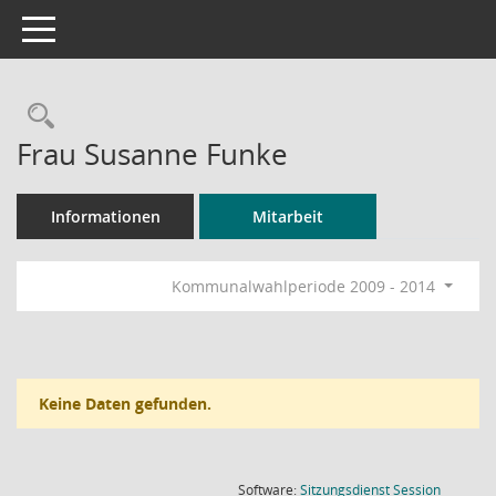
Toggle navigation
Rechercheauswahl
Frau Susanne Funke
Informationen
Mitarbeit
Kommunalwahlperiode 2009 - 2014
Keine Daten gefunden.
(Wird in
Software:
Sitzungsdienst
Session