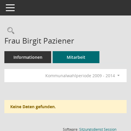
Toggle navigation
Rechercheauswahl
Frau Birgit Paziener
Informationen
Mitarbeit
Kommunalwahlperiode 2009 - 2014
Keine Daten gefunden.
(Wird in
Software:
Sitzungsdienst
Session