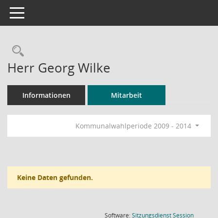
Toggle navigation
Rechercheauswahl
Herr Georg Wilke
Informationen
Mitarbeit
Kommunalwahlperiode 2009 - 2014
Keine Daten gefunden.
(Wird in
Software:
Sitzungsdienst
Session