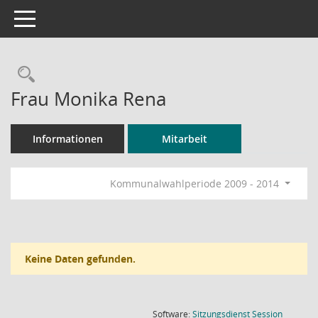
Toggle navigation
Rechercheauswahl
Frau Monika Rena
Informationen
Mitarbeit
Kommunalwahlperiode 2009 - 2014
Keine Daten gefunden.
(Wird in
Software:
Sitzungsdienst
Session