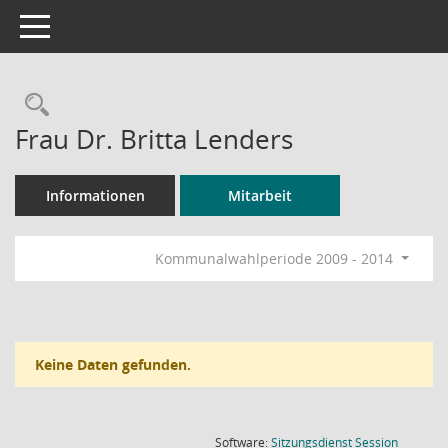
Toggle navigation
Rechercheauswahl
Frau Dr. Britta Lenders
Informationen
Mitarbeit
Kommunalwahlperiode 2009 - 2014
Keine Daten gefunden.
(Wird in
Software:
Sitzungsdienst
Session