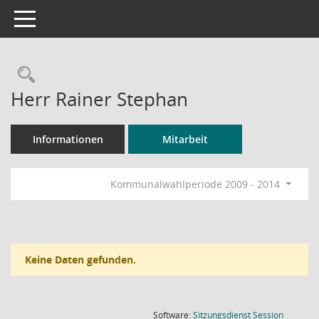
Toggle navigation
Rechercheauswahl
Herr Rainer Stephan
Informationen
Mitarbeit
Kommunalwahlperiode 2009 - 2014
Keine Daten gefunden.
(Wird in
Software:
Sitzungsdienst
Session