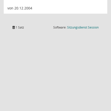
von 20.12.2004
(Wird in
1 Satz
Software:
Sitzungsdienst
Session